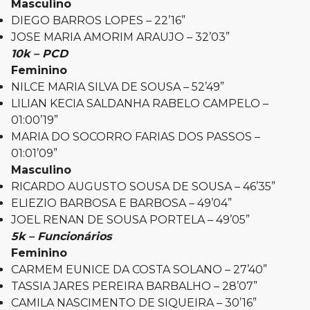
Masculino
DIEGO BARROS LOPES – 22’16”
JOSE MARIA AMORIM ARAUJO – 32’03”
10k – PCD
Feminino
NILCE MARIA SILVA DE SOUSA – 52’49”
LILIAN KECIA SALDANHA RABELO CAMPELO –
01:00’19”
MARIA DO SOCORRO FARIAS DOS PASSOS –
01:01’09”
Masculino
RICARDO AUGUSTO SOUSA DE SOUSA – 46’35”
ELIEZIO BARBOSA E BARBOSA – 49’04”
JOEL RENAN DE SOUSA PORTELA – 49’05”
5k – Funcionários
Feminino
CARMEM EUNICE DA COSTA SOLANO – 27’40”
TASSIA JARES PEREIRA BARBALHO – 28’07”
CAMILA NASCIMENTO DE SIQUEIRA – 30’16”