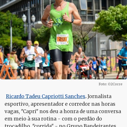
Foto: O2Corre
Ricardo Tadeu Capriotti Sanches
.
Jornalista
esportivo, apresentador e corredor nas horas
vagas, "Capri" nos deu a honra de uma conversa
em meio à sua rotina - com o perdão do
trocadilho, "corrida" - no Grupo Bandeirantes.