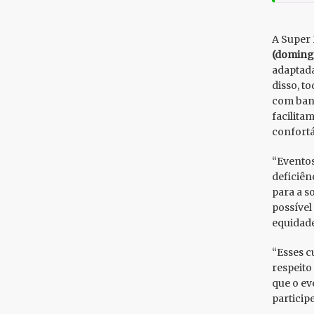
A Super
(doming
adaptada
disso, t
com banh
facilita
confortá
“Eventos
deficiên
para a s
possível
equidade
“Esses c
respeito
que o ev
particip