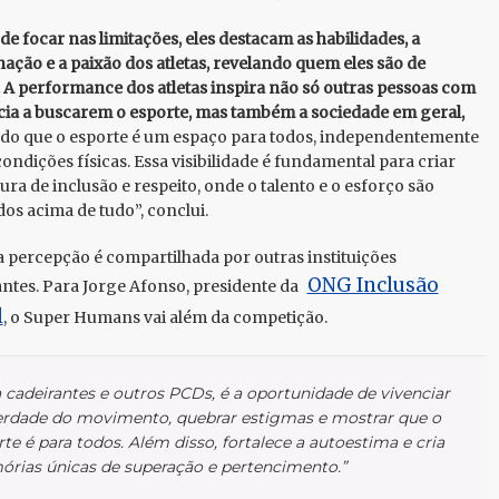
de focar nas limitações, eles destacam as habilidades, a
ação e a paixão dos atletas, revelando quem eles são de
A performance dos atletas inspira não só outras pessoas com
cia a buscarem o esporte, mas também a sociedade em geral,
o que o esporte é um espaço para todos, independentemente
condições físicas. Essa visibilidade é fundamental para criar
ura de inclusão e respeito, onde o talento e o esforço são
dos acima de tudo”, conclui.
percepção é compartilhada por outras instituições
ONG Inclusão
antes. Para Jorge Afonso, presidente da
l
, o Super Humans vai além da competição.
a cadeirantes e outros PCDs, é a oportunidade de vivenciar
berdade do movimento, quebrar estigmas e mostrar que o
te é para todos. Além disso, fortalece a autoestima e cria
rias únicas de superação e pertencimento.”