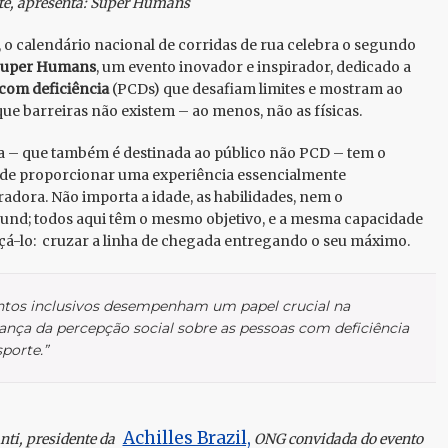
te, apresenta: Super Humans
 o calendário nacional de corridas de rua celebra o segundo
uper Humans
, um evento inovador e inspirador, dedicado a
com deficiência
(PCDs) que desafiam limites e mostram ao
e barreiras não existem – ao menos, não as físicas.
a – que também é destinada ao público não PCD – tem o
 de proporcionar uma experiência essencialmente
dora. Não importa a idade, as habilidades, nem o
nd; todos aqui têm o mesmo objetivo, e a mesma capacidade
çá-lo: cruzar a linha de chegada entregando o seu máximo.
ntos inclusivos desempenham um papel crucial na
nça da percepção social sobre as pessoas com deficiência
porte.”
Achilles Brazil,
nti, presidente da
ONG convidada do evento