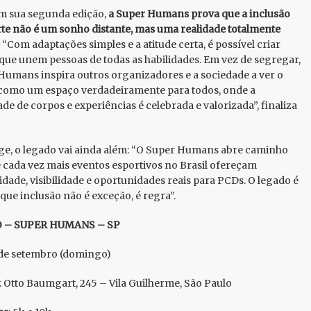
m sua segunda edição,
a Super Humans prova que a inclusão
te não é um sonho distante, mas uma realidade totalmente
. “Com adaptações simples e a atitude certa, é possível criar
que unem pessoas de todas as habilidades. Em vez de segregar,
Humans inspira outros organizadores e a sociedade a ver o
como um espaço verdadeiramente para todos, onde a
ade de corpos e experiências é celebrada e valorizada”, finaliza
ge, o legado vai ainda além: “O Super Humans abre caminho
 cada vez mais eventos esportivos no Brasil ofereçam
lidade, visibilidade e oportunidades reais para PCDs. O legado é
que inclusão não é exceção, é regra”.
 – SUPER HUMANS – SP
1 de setembro (domingo)
v. Otto Baumgart, 245 – Vila Guilherme, São Paulo