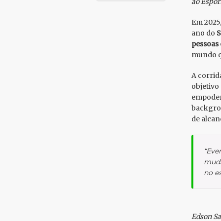
ao Espor
Em 2025,
ano do
S
pessoas 
mundo qu
A corrid
objetivo
empodera
backgrou
de alcan
“Eve
muda
no es
Edson Sa