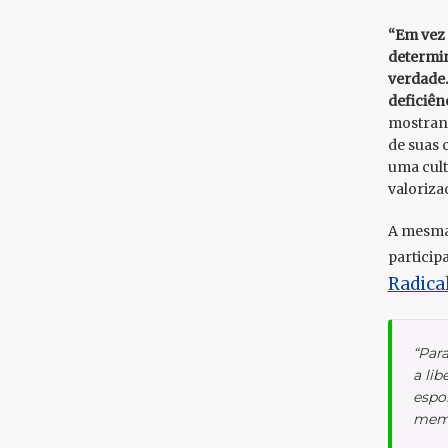
“Em vez 
determin
verdade.
deficiên
mostrand
de suas 
uma cult
valoriza
A mesma 
particip
Radica
“Par
a li
espor
memó