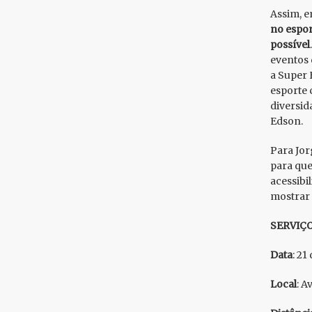
Assim, e
no espor
possível
eventos 
a Super 
esporte 
diversid
Edson.
Para Jor
para que
acessibi
mostrar 
SERVIÇO
Data
: 2
Local
: A