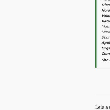
Dist
Horá
Valor
Patr
Matt
Maur
Spor
Apoi
Orga
Come
Site 
Leia a 