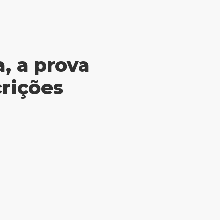
, a prova
crições