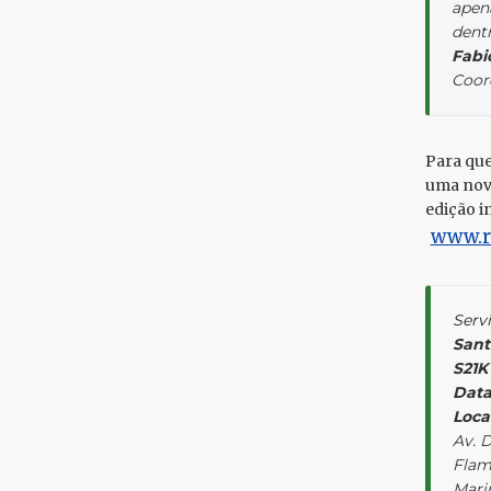
apena
dentr
Fabi
Coor
Para que
uma nova
edição i
www.ri
Serv
Sant
S21K
Data
Local
Av. D
Flam
Marin