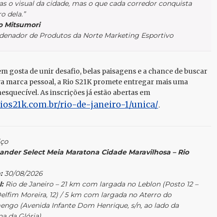
s o visual da cidade, mas o que cada corredor conquista
o dela.”
o Mitsumori
denador de Produtos da Norte Marketing Esportivo
m gosta de unir desafio, belas paisagens e a chance de buscar
 marca pessoal, a Rio S21K promete entregar mais uma
nesquecível. As inscrições já estão abertas em
os21k.com.br/rio-de-janeiro-1/unica/
.
iço
ander Select Meia Maratona Cidade Maravilhosa – Rio
:
30/08/2026
:
Rio de Janeiro – 21 km com largada no Leblon (Posto 12 –
elfim Moreira, 12) / 5 km com largada no Aterro do
engo (Avenida Infante Dom Henrique, s/n, ao lado da
a da Glória)