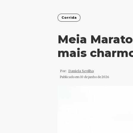
Corrida
Meia Marato
mais charmos
Por:
Daniela Sevilha
Publicado em
10 de junho de 2026