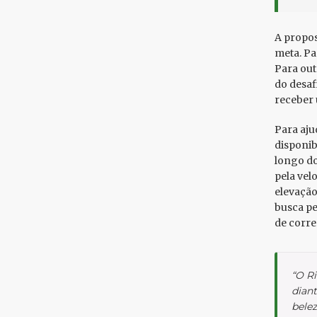
A propos
meta. Pa
Para out
do desaf
receber 
Para aju
disponib
longo do
pela vel
elevação
busca pe
de correr
“O Ri
dian
bele