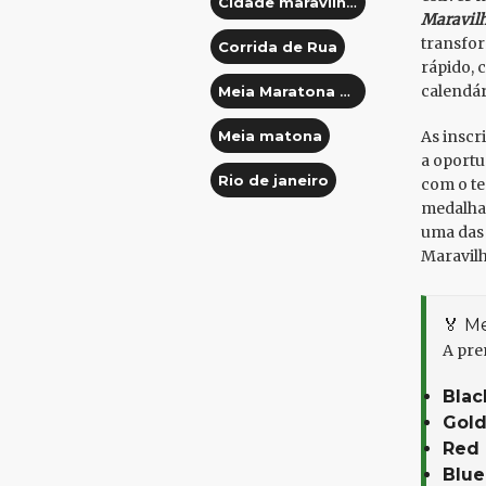
Cidade maravilhosa
Maravilh
transfor
Corrida de Rua
rápido, 
calendár
Meia Maratona Cidade Maravilhosa
Meia matona
As inscr
a oportu
Rio de janeiro
com o te
medalha 
uma das 
Maravilh
🏅 M
A pre
Blac
Gold
Red 
Blue