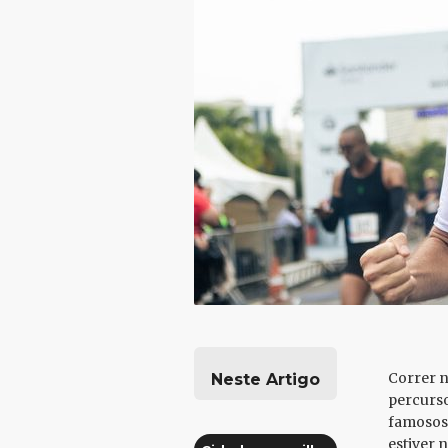
Correr no
Neste Artigo
percurso
famosos 
estiver 