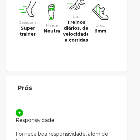
Uso
Treinos
Categoria
Pisada
Drop
Super
diários, de
Neutra
6mm
trainer
velocidade
e corridas
Prós
+
Responsividade
Fornece boa responsividade, além de