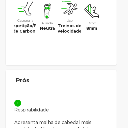
Categoria
Uso
Pisada
Drop
Competição/Placa
Treinos de
Neutra
8mm
de Carbono
velocidade
Prós
+
Respirabilidade
Apresenta malha de cabedal mais