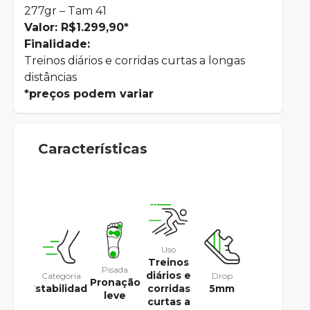
277gr – Tam 41
Valor: R$1.299,90*
Finalidade:
Treinos diários e corridas curtas a longas
distâncias
*preços podem variar
Características
Uso
Treinos
Pisada
diários e
Categoria
Drop
Pronação
Estabilidade
5mm
corridas
leve
curtas a