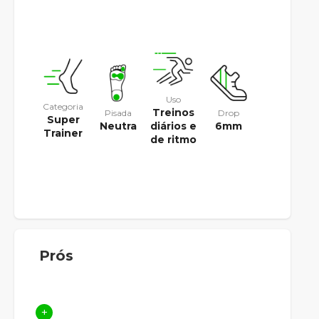
Uso
Categoria
Treinos
Pisada
Drop
Super
Neutra
diários e
6mm
Trainer
de ritmo
Prós
+