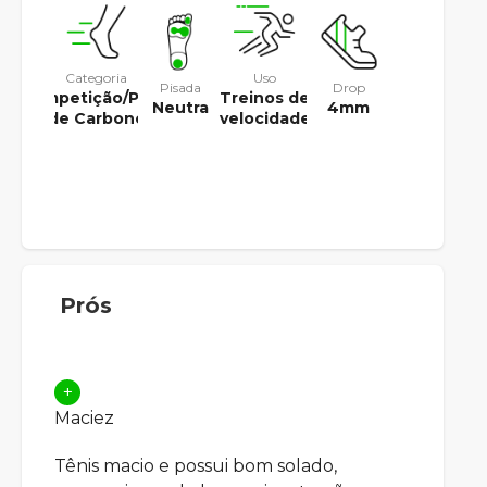
Categoria
Uso
Pisada
Drop
Competição/Placa
Treinos de
Neutra
4mm
de Carbono
velocidade
Prós
+
Maciez
Tênis macio e possui bom solado,