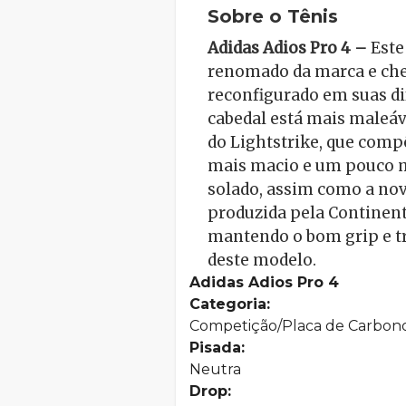
Sobre o Tênis
Adidas Adios Pro 4 –
Este
renomado da marca e che
reconfigurado em suas di
cabedal está mais maleáve
do Lightstrike, que compõ
mais macio e um pouco m
solado, assim como a no
produzida pela Continenta
mantendo o bom grip e tra
deste modelo.
Adidas Adios Pro 4
Categoria:
Competição/Placa de Carbon
Pisada:
Neutra
Drop: