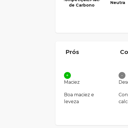
Neutra
de Carbono
Prós
Co
+
-
Maciez
Des
Boa maciez e
Cont
leveza
cal