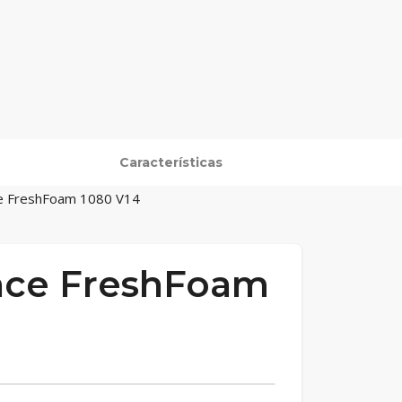
Características
ce FreshFoam 1080 V14
nce FreshFoam