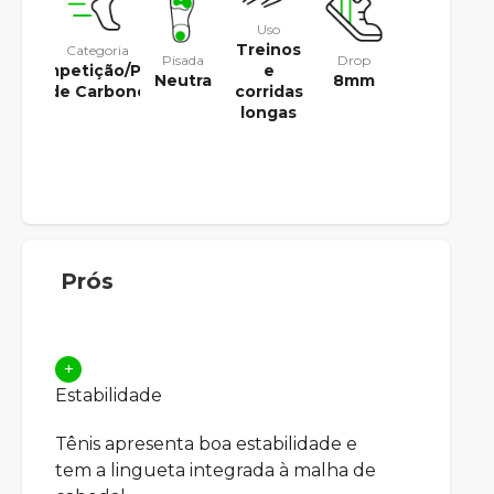
Uso
Treinos
Categoria
Pisada
Drop
Competição/Placa
e
Neutra
8mm
de Carbono
corridas
longas
Prós
+
Estabilidade
Tênis apresenta boa estabilidade e
tem a lingueta integrada à malha de