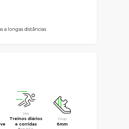
as a longas distâncias
Uso
Treinos diários
Drop
eve
e corridas
6mm