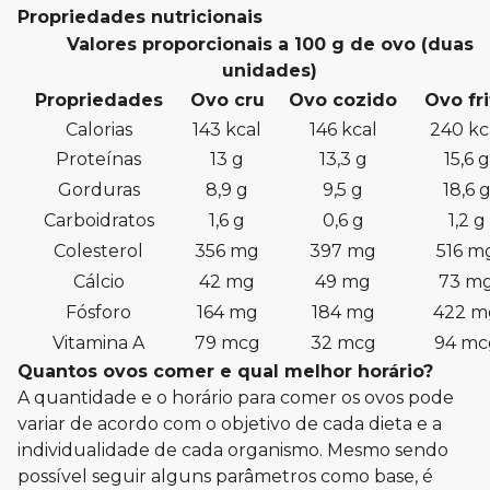
Propriedades nutricionais
Valores proporcionais a 100 g de ovo (duas
unidades)
Propriedades
Ovo cru
Ovo cozido
Ovo fri
Calorias
143 kcal
146 kcal
240 kc
Proteínas
13 g
13,3 g
15,6 g
Gorduras
8,9 g
9,5 g
18,6 
Carboidratos
1,6 g
0,6 g
1,2 g
Colesterol
356 mg
397 mg
516 m
Cálcio
42 mg
49 mg
73 m
Fósforo
164 mg
184 mg
422 m
Vitamina A
79 mcg
32 mcg
94 mc
Quantos ovos comer e qual melhor horário?
A quantidade e o horário para comer os ovos pode
variar de acordo com o objetivo de cada dieta e a
individualidade de cada organismo. Mesmo sendo
possível seguir alguns parâmetros como base, é