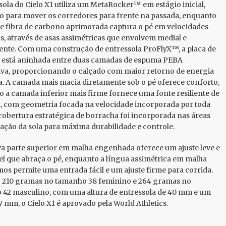
sola do Cielo X1 utiliza um MetaRocker™ em estágio inicial,
o para mover os corredores para frente na passada, enquanto
de fibra de carbono aprimorada captura o pé em velocidades
as, através de asas assimétricas que envolvem medial e
ente. Com uma construção de entressola ProFlyX™, a placa de
 está aninhada entre duas camadas de espuma PEBA
va, proporcionando o calçado com maior retorno de energia
. A camada mais macia diretamente sob o pé oferece conforto,
 a camada inferior mais firme fornece uma fonte resiliente de
, com geometria focada na velocidade incorporada por toda
 cobertura estratégica de borracha foi incorporada nas áreas
tração da sola para máxima durabilidade e controle.
 parte superior em malha engenhada oferece um ajuste leve e
el que abraça o pé, enquanto a língua assimétrica em malha
s permite uma entrada fácil e um ajuste firme para corrida.
 210 gramas no tamanho 38 feminino e 264 gramas no
42 masculino, com uma altura de entressola de 40 mm e um
7 mm, o Cielo X1 é aprovado pela World Athletics.