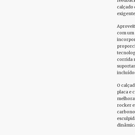
feedback 
calçado 
exigente
Aproveit
com um e
incorpor
proporci
tecnolog
corrida 
suportam
incluído
O calçad
placa e 
melhora
rocker e
carbono 
esculpid
dinâmica