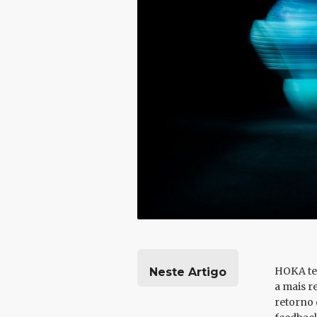
HOKA tem
Neste Artigo
a mais r
retorno 