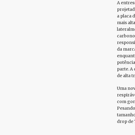
A entres
projetad
a placa 
mais alt
lateralm
carbono
responsi
da marca
enquanto
potência
parte. A
de alta 
Uma nova
respiráv
com gomo
Pesando
tamanho 
drop de 