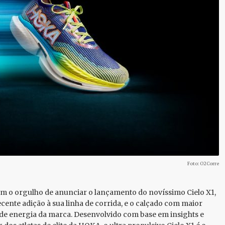
Foto: O2Corre
 o orgulho de anunciar o lançamento do novíssimo Cielo X1,
ecente adição à sua linha de corrida, e o calçado com maior
de energia da marca. Desenvolvido com base em insights e