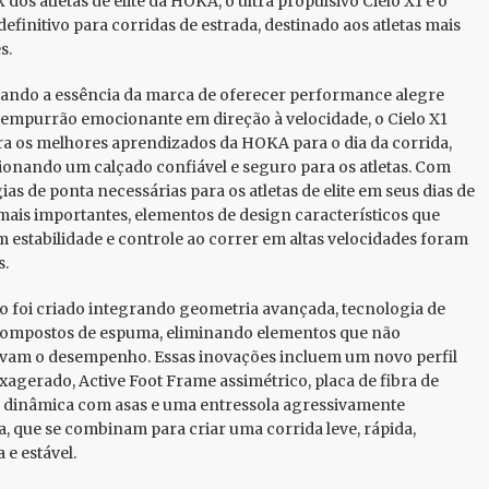
dos atletas de elite da HOKA, o ultra propulsivo Cielo X1 é o
definitivo para corridas de estrada, destinado aos atletas mais
s.
ando a essência da marca de oferecer performance alegre
mpurrão emocionante em direção à velocidade, o Cielo X1
a os melhores aprendizados da HOKA para o dia da corrida,
onando um calçado confiável e seguro para os atletas. Com
ias de ponta necessárias para os atletas de elite em seus dias de
mais importantes, elementos de design característicos que
 estabilidade e controle ao correr em altas velocidades foram
s.
o foi criado integrando geometria avançada, tecnologia de
compostos de espuma, eliminando elementos que não
vam o desempenho. Essas inovações incluem um novo perfil
xagerado, Active Foot Frame assimétrico, placa de fibra de
dinâmica com asas e uma entressola agressivamente
a, que se combinam para criar uma corrida leve, rápida,
 e estável.