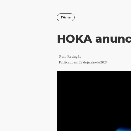
Tênis
HOKA anunci
Por:
Redação
Publicado em
27 de junho de 2024