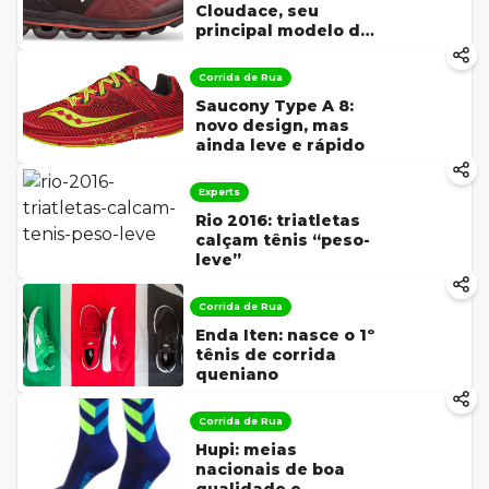
Cloudace, seu
principal modelo de
amortecimento
Corrida de Rua
Saucony Type A 8:
novo design, mas
ainda leve e rápido
Experts
Rio 2016: triatletas
calçam tênis “peso-
leve”
Corrida de Rua
Enda Iten: nasce o 1º
tênis de corrida
queniano
Corrida de Rua
Hupi: meias
nacionais de boa