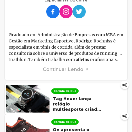
Especialista O2 Corre
Graduado em Administração de Empresas com MBA em
Gestão em Marketing Esportivo, Rodrigo Roehniss é
especialista em tênis de corrida, além de prestar
consultoria sobre o universo de produtos de running e
triathlon. Também trabalha com atletas profissionais.
Aqui, analisa produtos que fascinam corredores e
Continuar Lendo
triatletas.
Corrida de Rua
Tag Heuer lança
relógio
multiesporte criado
com Google e Intel
Corrida de Rua
On apresenta o